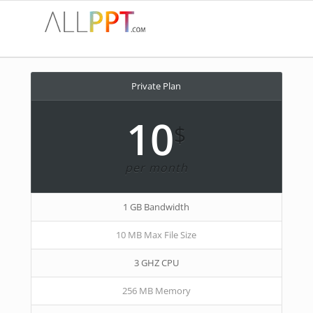
Private Plan
10
$
per month
1 GB Bandwidth
10 MB Max File Size
3 GHZ CPU
256 MB Memory