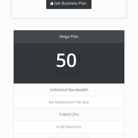
Get Business Plan
Mega Plan
50
$
per month
Unlimited Bandwidth
No Maximum File Size
5 GHZ CPU
4 GB Memory