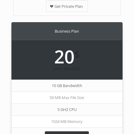
Get Private Plan
Business Plan
20
$
per month
10 GB Bandwidth
50 MB Max File Size
5 GHZ CPU
1024 MB Memory